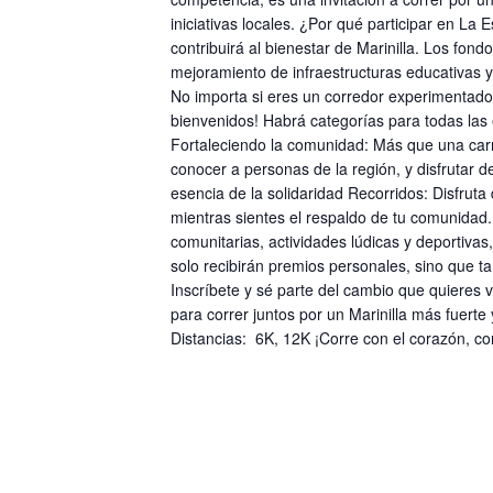
e
E
E
iniciativas locales. ¿Por qué participar en L
v
v
e
contribuirá al bienestar de Marinilla. Los fo
n
e
mejoramiento de infraestructuras educativas y
t
n
No importa si eres un corredor experimentado 
o
t
bienvenidos! Habrá categorías para todas las
s
o
p
Fortaleciendo la comunidad: Más que una carre
s
a
conocer a personas de la región, y disfrutar de
r
esencia de la solidaridad Recorridos: Disfruta
a
mientras sientes el respaldo de tu comunidad. 
l
comunitarias, actividades lúdicas y deportiva
a
p
solo recibirán premios personales, sino que t
a
Inscríbete y sé parte del cambio que quieres
l
para correr juntos por un Marinilla más fuerte
a
Distancias: 6K, 12K ¡Corre con el corazón, co
b
r
a
c
l
a
v
e