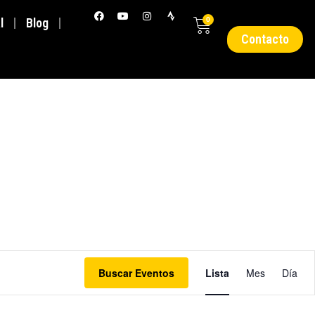
l
Blog
0
Contacto
N
a
Buscar Eventos
Lista
Mes
Día
v
e
g