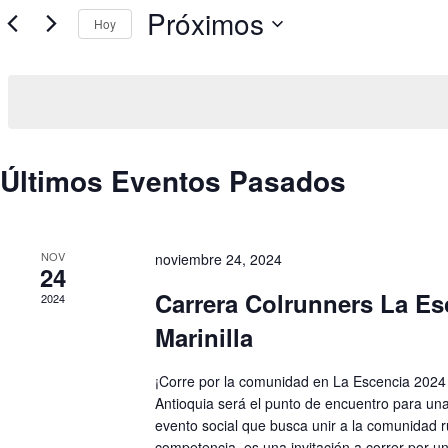
o
a
Próximos
d
Hoy
c
u
i
S
c
ó
e
e
l
n
l
e
d
a
c
e
p
c
b
a
i
l
ú
Últimos Eventos Pasados
o
a
s
n
b
q
a
r
u
l
a
e
a
c
NOV
noviembre 24, 2024
d
f
24
l
a
e
a
Carrera Colrunners La Es
y
2024
c
v
v
h
e
Marinilla
i
a
.
s
.
B
t
u
¡Corre por la comunidad en La Escencia 2024 -
a
s
Antioquia será el punto de encuentro para un
s
c
evento social que busca unir a la comunidad ru
d
a
competencia, es una invitación a correr por un