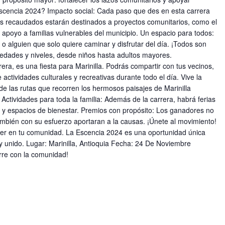
a Escencia 2024? Impacto social: Cada paso que des en esta carrera
ndos recaudados estarán destinados a proyectos comunitarios, como el
 apoyo a familias vulnerables del municipio. Un espacio para todos:
o alguien que solo quiere caminar y disfrutar del día. ¡Todos son
 edades y niveles, desde niños hasta adultos mayores.
ra, es una fiesta para Marinilla. Podrás compartir con tus vecinos,
 actividades culturales y recreativas durante todo el día. Vive la
 de las rutas que recorren los hermosos paisajes de Marinilla
Actividades para toda la familia: Además de la carrera, habrá ferias
s, y espacios de bienestar. Premios con propósito: Los ganadores no
ambién con su esfuerzo aportaran a la causas. ¡Únete al movimiento!
 ver en tu comunidad. La Escencia 2024 es una oportunidad única
 y unido. Lugar: Marinilla, Antioquia Fecha: 24 De Noviembre
rre con la comunidad!