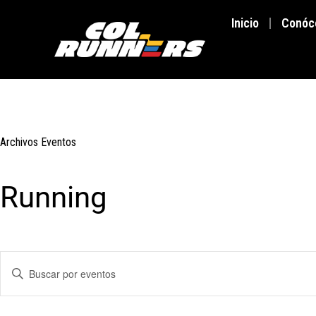
Inicio
Conóc
Archivos
Eventos
Running
N
I
a
n
v
t
e
r
g