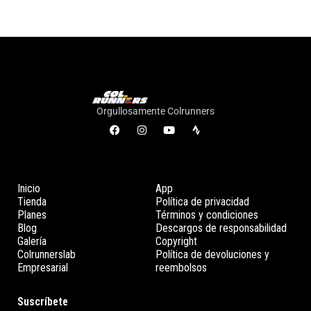
v
e
n
t
o
s
Orgullosamente Colrunners
Inicio
App
Tienda
Política de privacidad
Planes
Términos y condiciones
Blog
Descargos de responsabilidad
Galería
Copyright
Colrunnerslab
Política de devoluciones y
Empresarial
reembolsos
Suscríbete