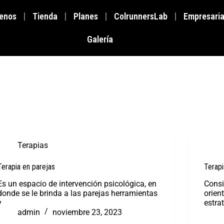
enos
Tienda
Planes
ColrunnersLab
Empresaria
Galería
Terapias
Terapia en parejas
Terapi
Es un espacio de intervención psicológica, en
Consi
donde se le brinda a las parejas herramientas
orien
y
estra
admin
noviembre 23, 2023