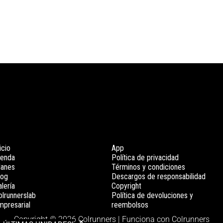
icio
App
ienda
Política de privacidad
lanes
Términos y condiciones
log
Descargos de responsabilidad
lería
Copyright
olrunnerslab
Política de devoluciones y
mpresarial
reembolsos
Copyright © 2026 Colrunners | Funciona con Colrunners