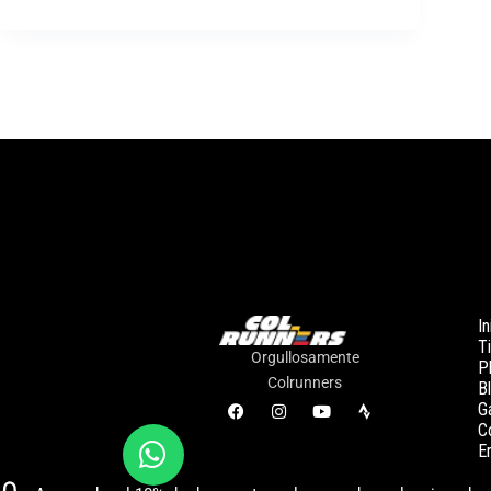
In
T
Orgullosamente
P
Colrunners
B
Ga
C
E
¡Conversemos!