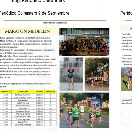
Blog
,
Periódico Colrunners
Periódico Colrunners 9 de Septiembre
Perió