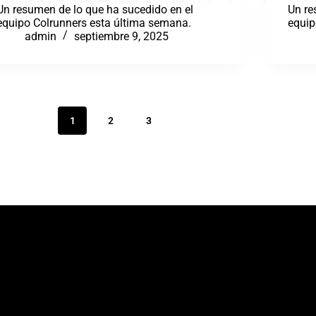
Un resumen de lo que ha sucedido en el
Un re
equipo Colrunners esta última semana.
equip
admin
septiembre 9, 2025
1
2
3