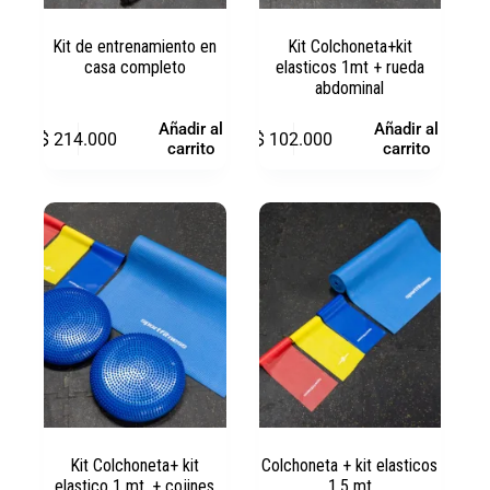
Kit de entrenamiento en
Kit Colchoneta+kit
casa completo
elasticos 1mt + rueda
abdominal
Añadir al
Añadir al
$
214.000
$
102.000
carrito
carrito
Kit Colchoneta+ kit
Colchoneta + kit elasticos
elastico 1 mt. + cojines
1.5 mt