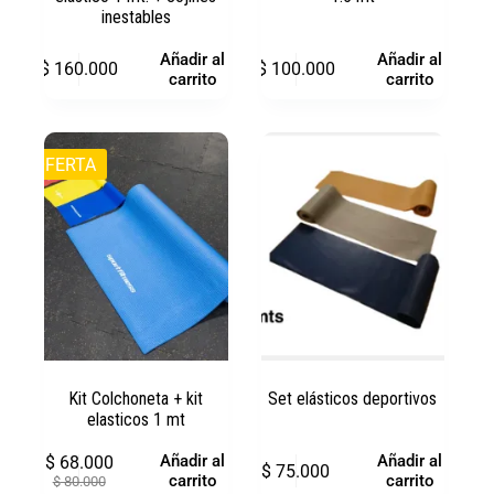
inestables
Añadir al
Añadir al
$
160.000
$
100.000
carrito
carrito
OFERTA
Kit Colchoneta + kit
Set elásticos deportivos
elasticos 1 mt
Añadir al
Añadir al
$
68.000
$
75.000
carrito
carrito
$
80.000