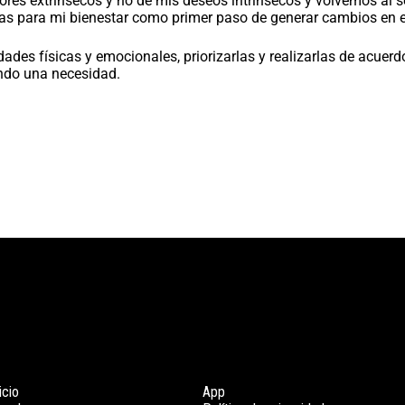
ores extrínsecos y no de mis deseos intrínsecos y volvemos al s
ivas para mi bienestar como primer paso de generar cambios en 
sidades físicas y emocionales, priorizarlas y realizarlas de acue
endo una necesidad.
icio
App