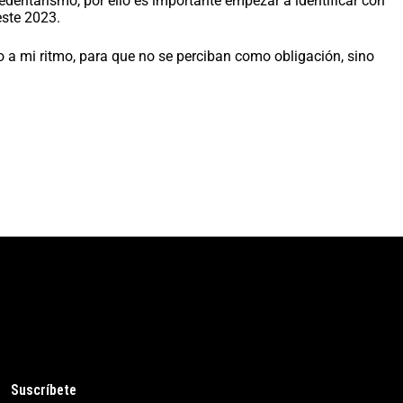
edentarismo, por ello es importante empezar a identificar con
este 2023.
rdo a mi ritmo, para que no se perciban como obligación, sino
Suscríbete