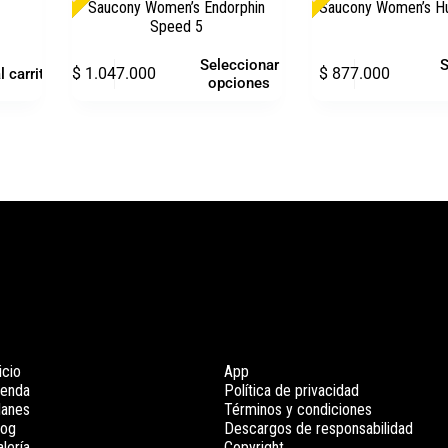
Saucony Women’s Endorphin
Saucony Women’s Hu
Speed 5
Seleccionar
S
$
1.047.000
$
877.000
l carrito
opciones
icio
App
ienda
Política de privacidad
lanes
Términos y condiciones
log
Descargos de responsabilidad
lería
Copyright