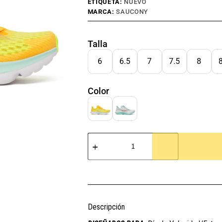
ETIQUETA:
NUEVO
MARCA:
SAUCONY
Talla
6
6.5
7
7.5
8
Color
Descripción