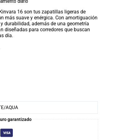
amiento diario
Kinvara 16 son tus zapatillas ligeras de
aún más suave y enérgica. Con amortiguación
 durabilidad, además de una geometría
stán diseñadas para corredores que buscan
as día.
0
TE/AQUA
uro garantizado