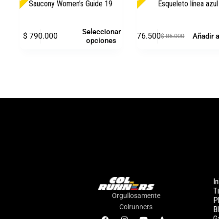
Saucony Women’s Guide 19
Esqueleto línea azul
Seleccionar
$
790.000
$
76.500
Añadir a
$
85.000
opciones
In
T
Orgullosamente
P
Colrunners
B
Ga