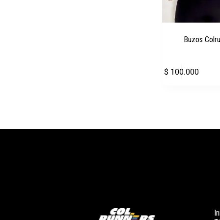
Buzos Colr
$
100.000
In