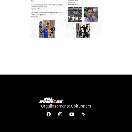
Periódico 17 marzo -
Orgullosamente Colrunners